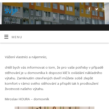
SVJP
SPOLEČENSTVÍ VLASTNÍKŮ JEDNOTEK POLJANOVOVA 3158,
3159
MENU
Vážení vlastníci a nájemníci,
chtěl bych vás informovat o tom, že pro vaše potřeby v případě
stěhování je u domovníka k dispozici klíč k ovládání nákladního
výtahu. Zamknutím otevřených dveří můžete sobě zlepšit
komfort v rámci svého stěhování a přispět tak k prodloužení
životnosti našeho výtahu.
Miroslav HOURA – domovník