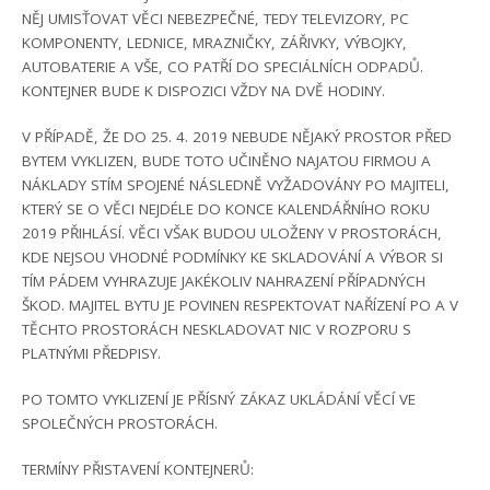
NĚJ UMISŤOVAT VĚCI NEBEZPEČNÉ, TEDY TELEVIZORY, PC
KOMPONENTY, LEDNICE, MRAZNIČKY, ZÁŘIVKY, VÝBOJKY,
AUTOBATERIE A VŠE, CO PATŘÍ DO SPECIÁLNÍCH ODPADŮ.
KONTEJNER BUDE K DISPOZICI VŽDY NA DVĚ HODINY.
V PŘÍPADĚ, ŽE DO 25. 4. 2019 NEBUDE NĚJAKÝ PROSTOR PŘED
BYTEM VYKLIZEN, BUDE TOTO UČINĚNO NAJATOU FIRMOU A
NÁKLADY STÍM SPOJENÉ NÁSLEDNĚ VYŽADOVÁNY PO MAJITELI,
KTERÝ SE O VĚCI NEJDÉLE DO KONCE KALENDÁŘNÍHO ROKU
2019 PŘIHLÁSÍ. VĚCI VŠAK BUDOU ULOŽENY V PROSTORÁCH,
KDE NEJSOU VHODNÉ PODMÍNKY KE SKLADOVÁNÍ A VÝBOR SI
TÍM PÁDEM VYHRAZUJE JAKÉKOLIV NAHRAZENÍ PŘÍPADNÝCH
ŠKOD. MAJITEL BYTU JE POVINEN RESPEKTOVAT NAŘÍZENÍ PO A V
TĚCHTO PROSTORÁCH NESKLADOVAT NIC V ROZPORU S
PLATNÝMI PŘEDPISY.
PO TOMTO VYKLIZENÍ JE PŘÍSNÝ ZÁKAZ UKLÁDÁNÍ VĚCÍ VE
SPOLEČNÝCH PROSTORÁCH.
TERMÍNY PŘISTAVENÍ KONTEJNERŮ: