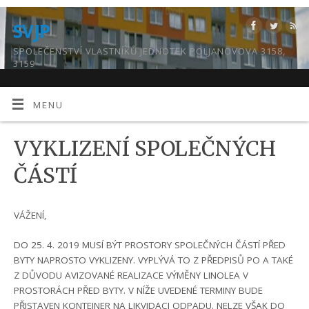
SVJP
SPOLEČENSTVÍ VLASTNÍKŮ JEDNOTEK POLJANOVOVA 3158,
3159
MENU
VYKLIZENÍ SPOLEČNÝCH
ČÁSTÍ
VÁŽENÍ,
DO 25. 4. 2019 MUSÍ BÝT PROSTORY SPOLEČNÝCH ČÁSTÍ PŘED
BYTY NAPROSTO VYKLIZENY. VYPLÝVÁ TO Z PŘEDPISŮ PO A TAKÉ
Z DŮVODU AVIZOVANÉ REALIZACE VÝMĚNY LINOLEA V
PROSTORÁCH PŘED BYTY. V NÍŽE UVEDENÉ TERMINY BUDE
PŘISTAVEN KONTEJNER NA LIKVIDACI ODPADU. NELZE VŠAK DO