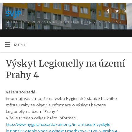
SVJP
SPOLEČENSTVÍ VLASTNÍKŮ JEDNOTEK POLJANOVOVA 3158,
3159
MENU
Výskyt Legionelly na území
Prahy 4
Vážení sousedé,
informuji vás tímto, že na webu Hygienické stanice hlavního
města Prahy se objevila informace o výskytu bakterie
Legionelly na území Prahy 4.
Níže je uveden odkaz k této informaci.
http://www.hygpraha.cz/dokumenty/informace-k-vyskytu-
legionelly-v-teple-vode-v-objektu-machkova-2128-5–praha-4-