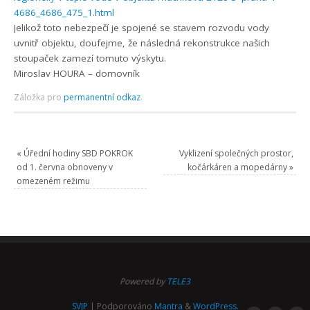
4686_4686_475_1.html
Jelikož toto nebezpečí je spojené se stavem rozvodu vody
uvnitř objektu, doufejme, že následná rekonstrukce našich
stoupaček zamezí tomuto výskytu.
Miroslav HOURA – domovník
Záložka pro
permanentní odkaz
.
«
Úřední hodiny SBD POKROK
Vyklizení společných prostor,
od 1. června obnoveny v
kočárkáren a mopedárny
»
omezeném režimu
Powered by
TELE3
SVJP
| Podporováno
Mantra
&
WordPress.