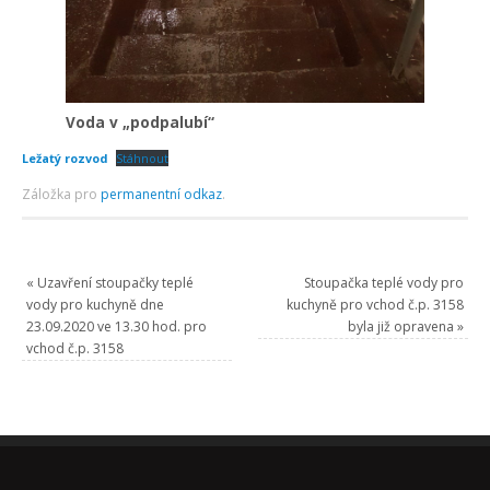
Voda v „podpalubí“
Ležatý rozvod
Stáhnout
Záložka pro
permanentní odkaz
.
«
Uzavření stoupačky teplé
Stoupačka teplé vody pro
vody pro kuchyně dne
kuchyně pro vchod č.p. 3158
23.09.2020 ve 13.30 hod. pro
byla již opravena
»
vchod č.p. 3158