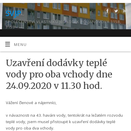
SVJP
SPOLEČENSTVÍ VLASTNÍKŮ JEDNOTEK POLJANOVOVA 3158,
3159
MENU
Uzavření dodávky teplé
vody pro oba vchody dne
24.09.2020 v 11.30 hod.
Vážení členové a nájemníci,
v návaznosti na 43. havárii vody, tentokrát na ležatém rozvodu
teplé vody, jsem musel přistoupit k uzavření dodávky teplé
vody pro oba dva vchody.