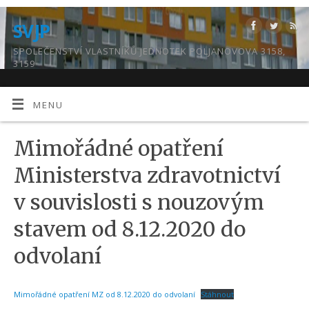
SVJP
SPOLEČENSTVÍ VLASTNÍKŮ JEDNOTEK POLJANOVOVA 3158,
3159
MENU
Mimořádné opatření
Ministerstva zdravotnictví
v souvislosti s nouzovým
stavem od 8.12.2020 do
odvolaní
Mimořádné opatření MZ od 8.12.2020 do odvolaní
Stáhnout