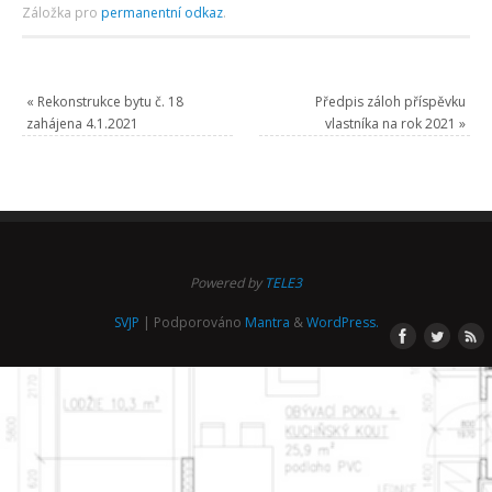
Záložka pro
permanentní odkaz
.
«
Rekonstrukce bytu č. 18
Předpis záloh příspěvku
zahájena 4.1.2021
vlastníka na rok 2021
»
Powered by
TELE3
SVJP
| Podporováno
Mantra
&
WordPress.