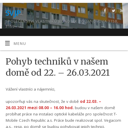
SVJP
SPOLEČENSTVÍ VLASTNÍKŮ JEDNOTEK POLJANOVOVA 3158,
3159
MENU
Pohyb techniků v našem
domě od 22. – 26.03.2021
Vážení vlastníci a nájemníci,
upozorňuji vás na skutečnost, že v době
od 22.03. –
26.03.2021 mezi 08.00 – 16.00 hod.
budou v našem domě
probíhat práce na instalaci optické kabeláže pro společnost T-
Mobile Czech Republic a.s. Práce bude realizovat spol. Vegacom
a.s., resp. po domě se budou pohybovat jejich technici.