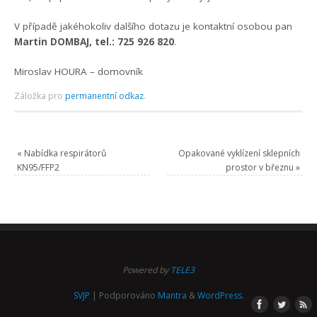
V případě jakéhokoliv dalšího dotazu je kontaktní osobou pan
Martin DOMBAJ, tel.: 725 926 820
.
Miroslav HOURA – domovník
Záložka pro
permanentní odkaz
.
«
Nabídka respirátorů
Opakované vyklízení sklepních
KN95/FFP2
prostor v březnu
»
Powered by
TELE3
SVJP
| Podporováno
Mantra
&
WordPress.