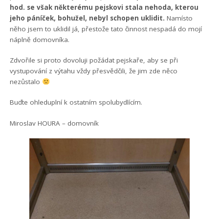
hod. se však některému pejskovi stala nehoda, kterou
jeho páníček, bohužel, nebyl schopen uklidit.
Namísto
něho jsem to uklidil já, přestože tato činnost nespadá do mojí
náplně domovníka.
Zdvořile si proto dovoluji požádat pejskaře, aby se při
vystupování z výtahu vždy přesvědčili, že jim zde něco
nezůstalo
Buďte ohleduplní k ostatním spolubydlícím.
Miroslav HOURA – domovník