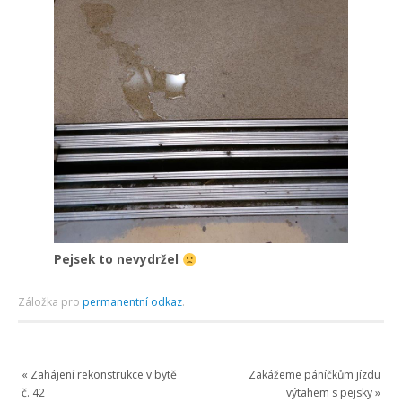
Pejsek to nevydržel
Záložka pro
permanentní odkaz
.
«
Zahájení rekonstrukce v bytě
Zakážeme páníčkům jízdu
č. 42
výtahem s pejsky
»