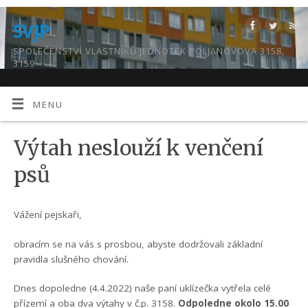
SVJP
SPOLEČENSTVÍ VLASTNÍKŮ JEDNOTEK POLJANOVOVA 3158,
3159
MENU
Výtah neslouží k venčení
psů
Vážení pejskaři,
obracím se na vás s prosbou, abyste dodržovali základní
pravidla slušného chování.
Dnes dopoledne (4.4.2022) naše paní uklízečka vytřela celé
přízemí a oba dva výtahy v č.p. 3158.
Odpoledne okolo 15.00