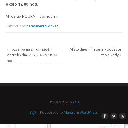
okolo 12.00 hod.
Miroslav HOURA – domovník
Záložka pro
permanentní odkaz
.
«
Pozvánka na shromáždění
Místo dnešní havárie v dodávce
vlastníků dne 7.12.2022 v 18.00
teplé vody
»
hod.
Powered by
TELE3
SVJP
| Podporováno
Mantra
&
WordPress.