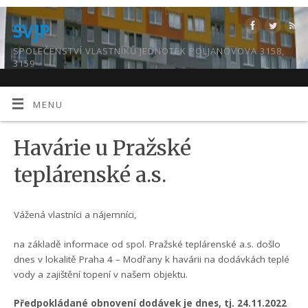
SVJP
SPOLEČENSTVÍ VLASTNÍKŮ JEDNOTEK POLJANOVOVA 3158,
3159
MENU
Havárie u Pražské
teplárenské a.s.
Vážená vlastníci a nájemníci,
na základě informace od spol. Pražské teplárenské a.s. došlo
dnes v lokalitě Praha 4 – Modřany k havárii na dodávkách teplé
vody a zajištění topení v našem objektu.
Předpokládané obnovení dodávek je dnes, tj. 24.11.2022