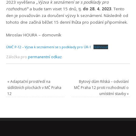
2023 vyvěšena
„Výzva k seznámení se s podklady pro
rozhodnutí“
a bude tam viset 15 dnů, tj.
do 28. 4. 2023
. Tento
den je považován za doručení výzvy k seznámení. Následně od
tohoto dne začíná běžet 15 denní lhůta pro podání připomínek.
Miroslav HOURA – domovník
ÚMČ P-12 – Výzva k seznámení se s podklady pro ÚR-1
Stáhnout
Záložka pro
permanentní odkaz
.
«
Adaptační prostředí na
Bytový dům Rilská – odvolání
sídlištních plochách v MČ Praha
MČ Praha 12 proti rozhodnutí o
12
umístění stavby
»