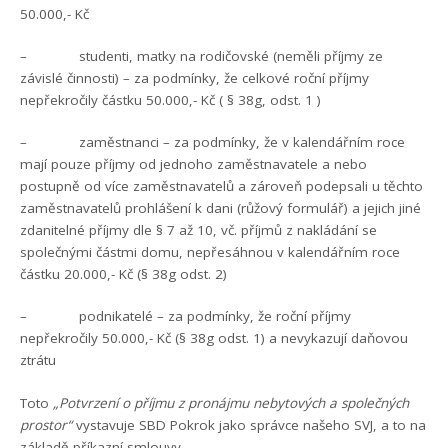
50.000,- Kč
– studenti, matky na rodičovské (neměli příjmy ze
závislé činnosti) – za podmínky, že celkové roční příjmy
nepřekročily částku 50.000,- Kč ( § 38g, odst. 1 )
– zaměstnanci – za podmínky, že v kalendářním roce
mají pouze příjmy od jednoho zaměstnavatele a nebo
postupně od více zaměstnavatelů a zároveň podepsali u těchto
zaměstnavatelů prohlášení k dani (růžový formulář) a jejich jiné
zdanitelné příjmy dle § 7 až 10, vč. příjmů z nakládání se
společnými částmi domu, nepřesáhnou v kalendářním roce
částku 20.000,- Kč (§ 38g odst. 2)
– podnikatelé – za podmínky, že roční příjmy
nepřekročily 50.000,- Kč (§ 38g odst. 1) a nevykazují daňovou
ztrátu
Toto
„Potvrzení o příjmu z pronájmu nebytových a společných
prostor“
vystavuje SBD Pokrok jako správce našeho SVJ, a to na
základě příkazní smlouvy.