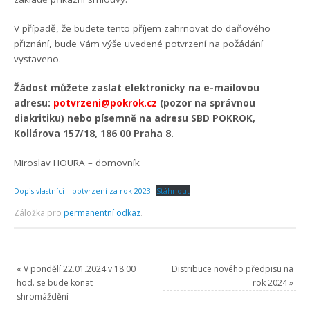
V případě, že budete tento příjem zahrnovat do daňového
přiznání, bude Vám výše uvedené potvrzení na požádání
vystaveno.
Žádost můžete zaslat elektronicky na e-mailovou
adresu:
potvrzeni@pokrok.cz
(pozor na správnou
diakritiku) nebo písemně na adresu SBD POKROK,
Kollárova 157/18, 186 00 Praha 8.
Miroslav HOURA – domovník
Dopis vlastníci – potvrzení za rok 2023
Stáhnout
Záložka pro
permanentní odkaz
.
«
V pondělí 22.01.2024 v 18.00
Distribuce nového předpisu na
hod. se bude konat
rok 2024
»
shromáždění