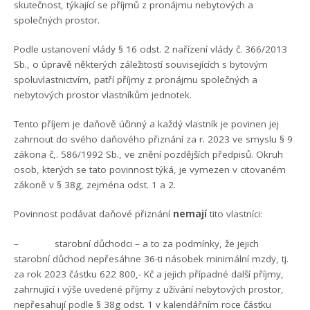
skutečnost, týkající se příjmů z pronájmu nebytových a
společných prostor.
Podle ustanovení vlády § 16 odst. 2 nařízení vlády č. 366/2013
Sb., o úpravě některých záležitostí souvisejících s bytovým
spoluvlastnictvím, patří příjmy z pronájmu společných a
nebytových prostor vlastníkům jednotek.
Tento příjem je daňově účinný a každý vlastník je povinen jej
zahrnout do svého daňového přiznání za r. 2023 ve smyslu § 9
zákona č,. 586/1992 Sb., ve znění pozdějších předpisů. Okruh
osob, kterých se tato povinnost týká, je vymezen v citovaném
zákoně v § 38g, zejména odst. 1 a 2.
Povinnost podávat daňové přiznání
nemají
tito vlastníci:
– starobní důchodci – a to za podmínky, že jejich
starobní důchod nepřesáhne 36-ti násobek minimální mzdy, tj.
za rok 2023 částku 622 800,- Kč a jejich případné další příjmy,
zahrnující i výše uvedené příjmy z užívání nebytových prostor,
nepřesahují podle § 38g odst. 1 v kalendářním roce částku