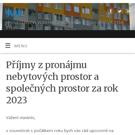
SVJP
SPOLEČENSTVÍ VLASTNÍKŮ JEDNOTEK POLJANOVOVA 3158,
3159
MENU
Příjmy z pronájmu
nebytových prostor a
společných prostor za rok
2023
Vážení vlastníci,
v souvislosti s počátkem roku bych vás rád upozornil na