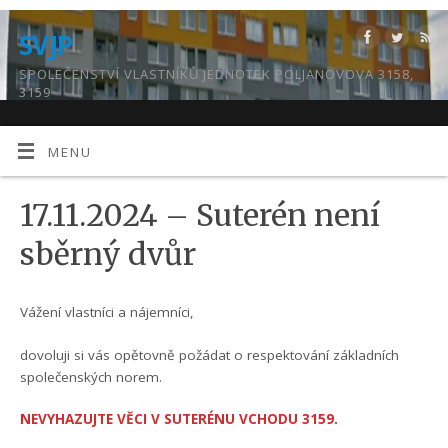
SVJP
SPOLEČENSTVÍ VLASTNÍKŮ JEDNOTEK POLJANOVOVA 3158,
3159
MENU
17.11.2024 – Suterén není
sběrný dvůr
Vážení vlastníci a nájemníci,
dovoluji si vás opětovně požádat o respektování základních
společenských norem.
NEVYHAZUJTE VĚCI V SUTERÉNU VCHODU 3159.