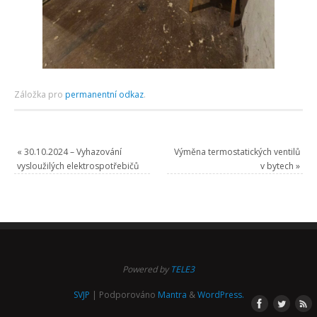
Záložka pro
permanentní odkaz
.
«
30.10.2024 – Vyhazování
Výměna termostatických ventilů
vysloužilých elektrospotřebičů
v bytech
»
Powered by
TELE3
SVJP
| Podporováno
Mantra
&
WordPress.