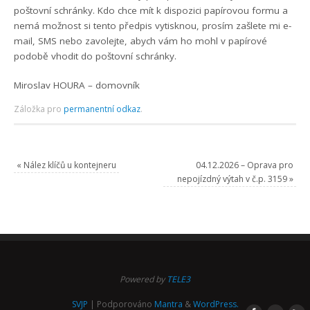
poštovní schránky. Kdo chce mít k dispozici papírovou formu a
nemá možnost si tento předpis vytisknou, prosím zašlete mi e-
mail, SMS nebo zavolejte, abych vám ho mohl v papírové
podobě vhodit do poštovní schránky.
Miroslav HOURA – domovník
Záložka pro
permanentní odkaz
.
«
Nález klíčů u kontejneru
04.12.2026 – Oprava pro
nepojízdný výtah v č.p. 3159
»
Powered by
TELE3
SVJP
| Podporováno
Mantra
&
WordPress.