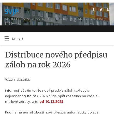
SVJP
SPOLEČENSTVÍ VLASTNÍKŮ JEDNOTEK POLJANOVOVA 3158,
3159
MENU
Distribuce nového předpisu
záloh na rok 2026
Vážení vlastníci,
informuji vás tímto, že nový předpis záloh („předpis
nájemného“)
na rok 2026
bude opět rozesílán na vaše e-
mailové adresy, a to
od 10.12.2025
.
Kdo nemá e-mail obdrží nový předpis automaticky do své