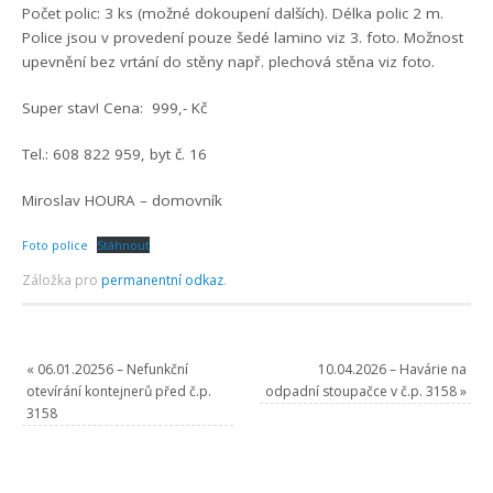
Počet polic: 3 ks (možné dokoupení dalších). Délka polic 2 m.
Police jsou v provedení pouze šedé lamino viz 3. foto. Možnost
upevnění bez vrtání do stěny např. plechová stěna viz foto.
Super stav! Cena: 999,- Kč
Tel.: 608 822 959, byt č. 16
Miroslav HOURA – domovník
Foto police
Stáhnout
Záložka pro
permanentní odkaz
.
«
06.01.20256 – Nefunkční
10.04.2026 – Havárie na
otevírání kontejnerů před č.p.
odpadní stoupačce v č.p. 3158
»
3158