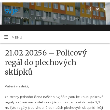
SVJP
SPOLEČENSTVÍ VLASTNÍKŮ JEDNOTEK POLJANOVOVA 3158,
3159
MENU
21.02.20256 – Policový
regál do plechových
sklípků
Vážení vlastníci,
ze strany jednoho člena našeho SVJéčka jsou ke koupi policové
regály s různě nastavitelnou výškou polic, a to až do výše 2,3
m. Tyto regály jsou vhodné do našich plechových sklepních kójí.